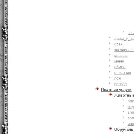
заг
атака_и_з
брак
заглавная
классы
меню
обмен
описание
псж
развод
Платные услуги
Животны
бое
ез
зло
зо
ин
Обручаль