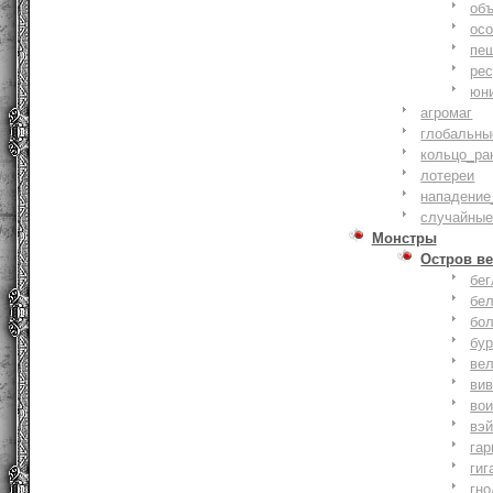
объ
осо
пе
ре
юн
агромаг
глобальны
кольцо_ра
лотереи
нападение
случайные
Монстры
Остров ве
бе
бе
бо
бу
ве
ви
во
вэ
гар
гиг
гно