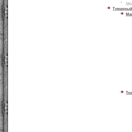
заг
Туманный
Ма
То