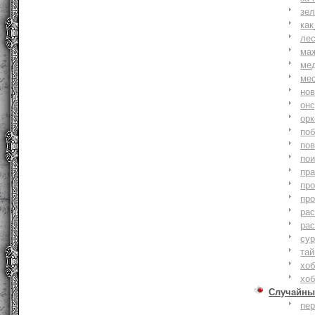
зе
как
ле
ма
ме
ме
но
онс
ор
по
по
по
пр
пр
пр
ра
ра
су
тай
хоб
хоб
Случайны
пе