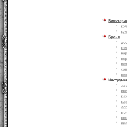
Бижутери
ко
ку
Броня
до
кол
на
пер
по
сап
шл
Инструме
заг
ин
кир
кир
ло
мо
но
пи