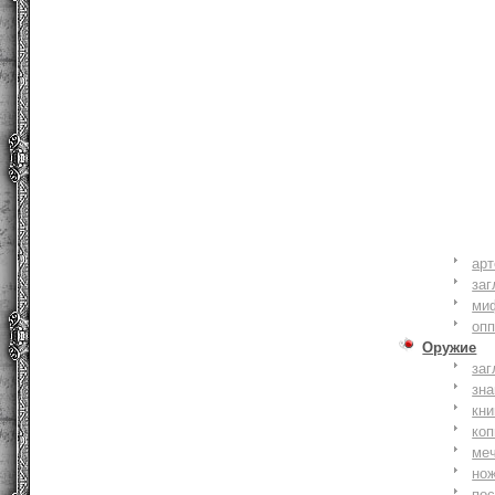
ар
заг
ми
оп
Оружие
заг
зн
кни
коп
ме
но
по