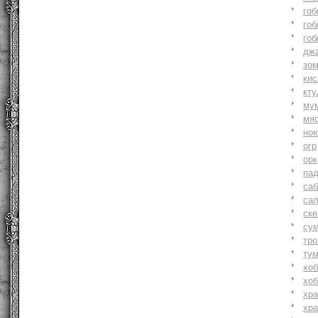
гоб
гоб
гоб
джа
зо
ки
кту
му
мя
но
огр
орк
па
саб
са
ске
су
тр
ту
хоб
хоб
хр
хр