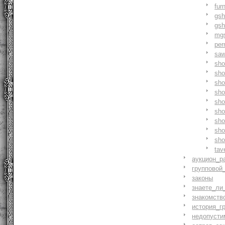
fur
gs
gs
mg
pe
saw
sh
sho
sh
sho
sh
sh
sh
sh
sh
tav
аукцион_р
групповой
законы
знаете_ли
знакомств
история_г
недопусти