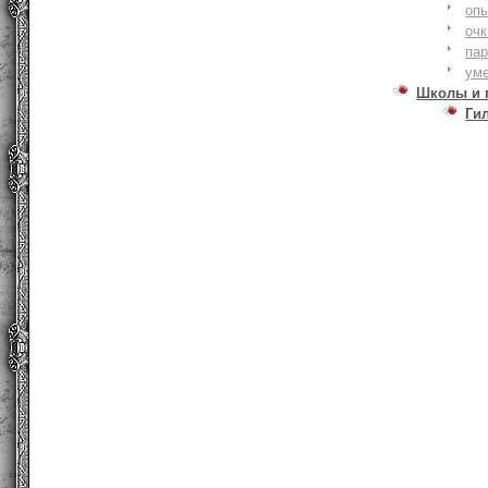
оп
очк
па
ум
Школы и 
Ги