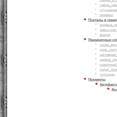
скидки_и_
смена_пар
улучшение
ярмарка
Порталы в грани
игровые_р
новостная
форум
Праздничные со
гонцы_вес
день_свят
заглавная
первое_ма
сказочный
склад_бое
хэллоуин
Предметы
Артефакт
Ак