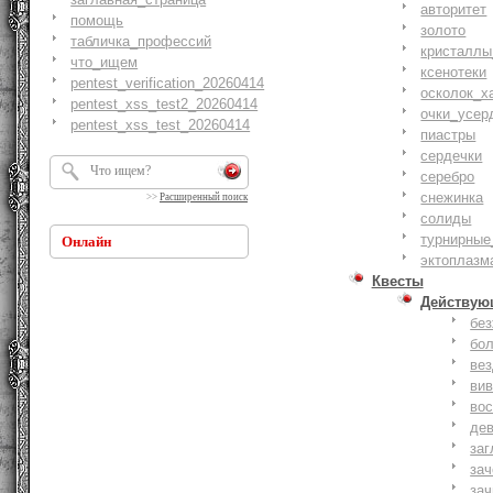
авторитет
помощь
золото
табличка_профессий
кристаллы
что_ищем
ксенотеки
pentest_verification_20260414
осколок_х
pentest_xss_test2_20260414
очки_усер
pentest_xss_test_20260414
пиастры
сердечки
серебро
снежинка
>>
Расширенный поиск
солиды
турнирные
Онлайн
эктоплазм
Квесты
Действую
бе
бо
ве
ви
вос
де
заг
за
зач