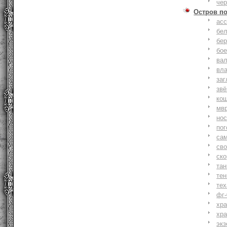
че
Остров п
ас
бе
бер
бо
ва
вл
заг
зв
ко
мв
но
по
са
св
ск
та
тен
тех
фг-
хр
хр
экз