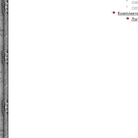
сна
то
Комплект
Лзг