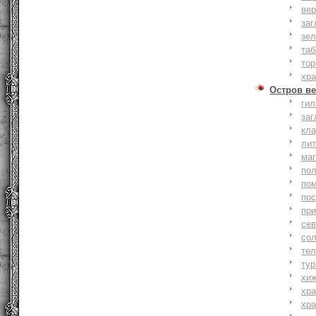
вер
заг
зе
та
тор
хр
Остров ве
ги
заг
кл
ли
ма
по
по
по
пр
се
со
тел
тур
хи
хр
хр