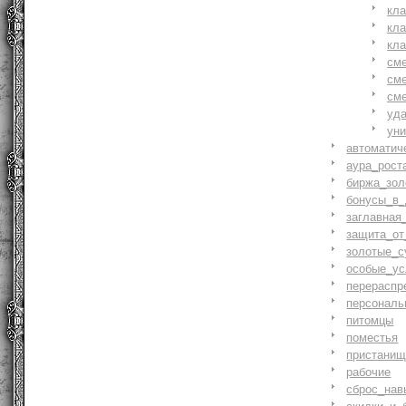
кл
кл
кл
см
см
см
уд
ун
автоматич
аура_рост
биржа_зол
бонусы_в_
заглавная
защита_от
золотые_с
особые_ус
перераспр
персональ
питомцы
поместья
пристани
рабочие
сброс_нав