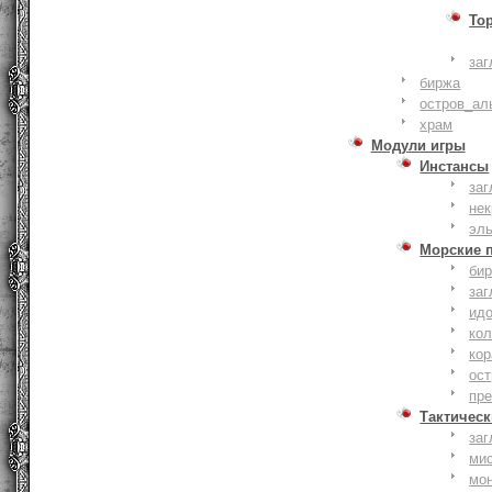
То
заг
биржа
остров_ал
храм
Модули игры
Инстансы
заг
не
эл
Морские 
би
заг
ид
ко
кор
ост
пр
Тактическ
заг
ми
мо