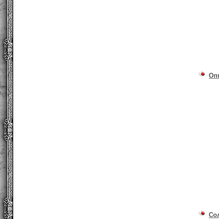
Оп
Со