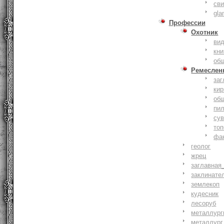
сви
gla
Профессии
Охотник
ви
кни
об
Ремеслен
заг
кир
об
пи
су
то
фа
геолог
жрец
заглавная
заклинате
землекоп
кудесник
лесоруб
металлург
металлург