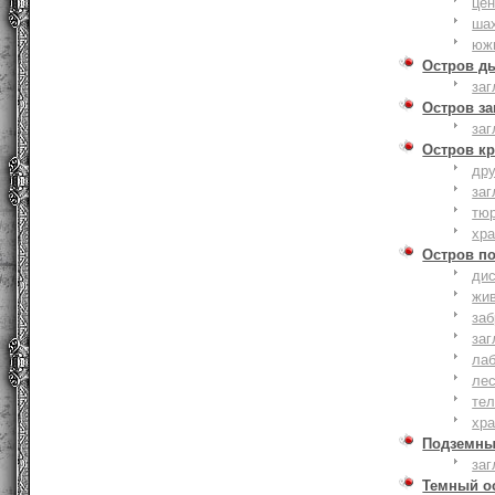
це
ша
юж
Остров д
заг
Остров з
заг
Остров к
дру
заг
тю
хр
Остров п
дис
жи
за
заг
лаб
ле
тел
хр
Подземны
заг
Темный о