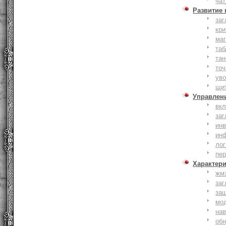
чат
Развитие
заг
кри
ма
таб
тан
точ
уво
щи
Управлен
вк
заг
инв
ин
лог
пе
Характер
жм
заг
за
мо
на
об