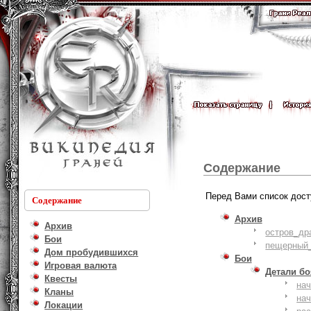
Содержание
Перед Вами список дост
Содержание
Архив
Архив
остров_др
Бои
пещерный_
Дом пробудившихся
Бои
Игровая валюта
Детали б
Квесты
на
Кланы
на
Локации