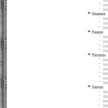
то
щи
Подарки
нов
ос
пр
Разное
зе
ру
уче
эл
Ресурсы
гео
заг
ле
мо
охо
по
Свитки
заг
об
ра
сви