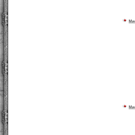
Ми
Ми