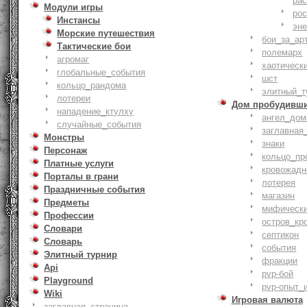
ра
Модули игры
ро
Инстансы
эн
Морские путешествия
бои_за_ар
Тактические бои
полемарх
агромаг
хаотическ
глобальные_события
шст
кольцо_рандома
элитный_т
лотереи
Дом пробудивш
нападение_ктулху
ангел_дом
случайные_события
заглавная
Монстры
знаки
Персонаж
кольцо_пр
Платные услуги
кровожадн
Порталы в грани
лотерея
Праздничные события
магазин
Предметы
мифическ
Профессии
остров_кр
Словари
септикон
Словарь
события
Элитный турнир
фракции
Api
pvp-бой
Playground
pvp-опыт_
Wiki
Игровая валюта
заглавная_страница