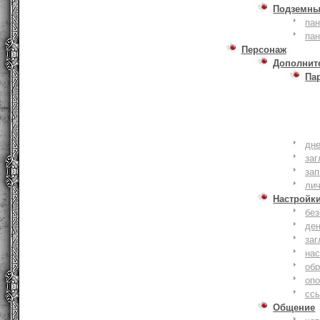
Подземны
пан
пан
Персонаж
Дополнит
Па
дне
заг
зап
ли
Настройк
без
де
заг
нас
обр
оп
сс
Общение