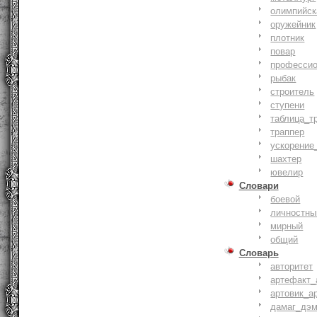
олимпийск
оружейник
плотник
повар
профессио
рыбак
строитель
ступени
таблица_т
траппер
ускорение
шахтер
ювелир
Словари
боевой
личностны
мирный
общий
Словарь
авторитет
артефакт_
артовик_а
дамаг_дэ