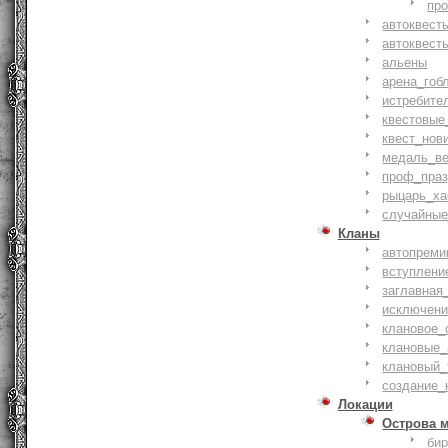
пр
автоквест
автоквест
альены
арена_гоб
истребите
квестовые
квест_нов
медаль_ве
проф_праз
рыцарь_ха
случайные
Кланы
автопреми
вступлени
заглавная
исключени
клановое_
клановые_
клановый_
создание_
Локации
Острова 
би