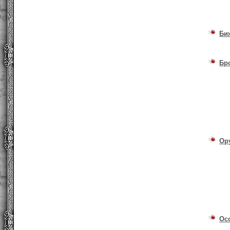
Би
Бр
Ор
Ос