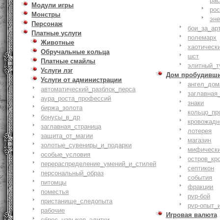
ра
Модули игры
ро
Монстры
эн
Персонаж
бои_за_ар
Платные услуги
полемарх
Животные
хаотическ
Обручальные кольца
шст
Платные смайлы
элитный_т
Услуги лзг
Дом пробудивш
Услуги от администрации
ангел_дом
автоматический_разблок_перса
заглавная
аура_роста_профессий
знаки
биржа_золота
кольцо_пр
бонусы_в_др
кровожадн
заглавная_страница
лотерея
защита_от_магии
магазин
золотые_сувениры_и_подарки
мифическ
особые_условия
остров_кр
перераспределение_умений_и_стилей
септикон
персональный_образ
события
питомцы
фракции
поместья
pvp-бой
пристанище_следопыта
pvp-опыт_
рабочие
Игровая валюта
сброс_навыков_элитки