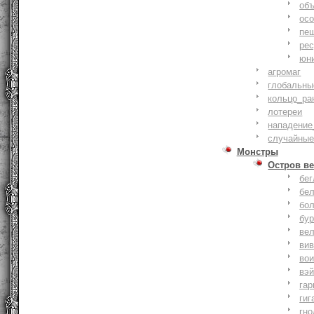
объ
осо
пе
ре
юн
агромаг
глобальны
кольцо_ра
лотереи
нападение
случайные
Монстры
Остров ве
бе
бе
бо
бу
ве
ви
во
вэ
гар
гиг
гно