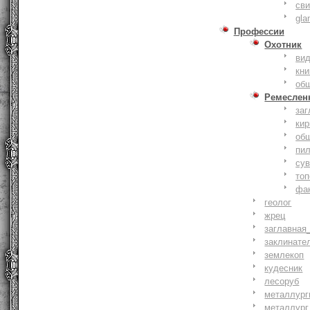
сви
gla
Профессии
Охотник
ви
кни
об
Ремеслен
заг
кир
об
пи
су
то
фа
геолог
жрец
заглавная
заклинате
землекоп
кудесник
лесоруб
металлург
металлург