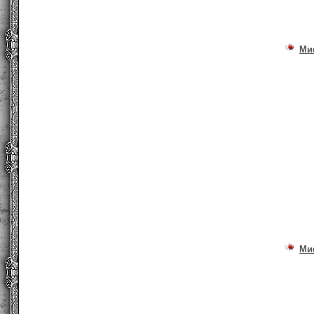
Ми
Ми