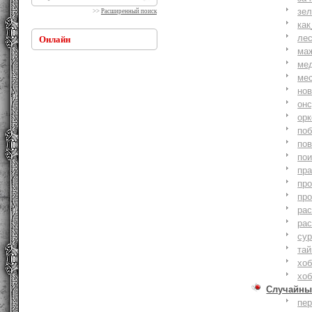
зе
>>
Расширенный поиск
как
ле
Онлайн
ма
ме
ме
но
онс
ор
по
по
по
пр
пр
пр
ра
ра
су
тай
хоб
хоб
Случайны
пе