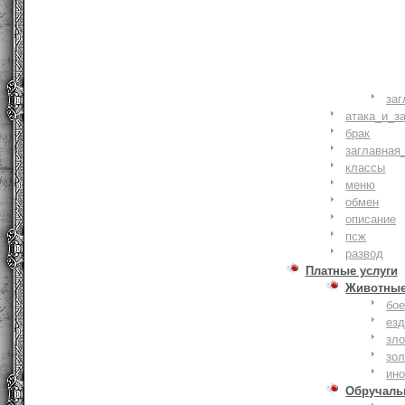
заг
атака_и_з
брак
заглавная
классы
меню
обмен
описание
псж
развод
Платные услуги
Животны
бое
ез
зло
зо
ин
Обручаль