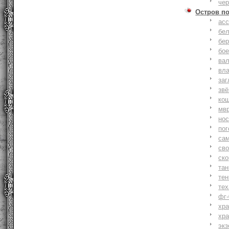
че
Остров п
ас
бе
бер
бо
ва
вл
заг
зв
ко
мв
но
по
са
св
ск
та
тен
тех
фг-
хр
хр
экз