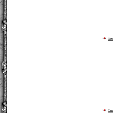
Оп
Со