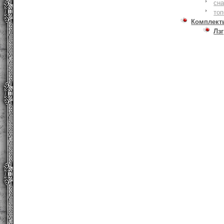
сна
то
Комплект
Лзг