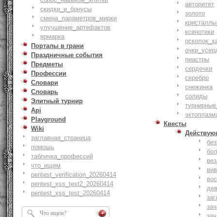
авторитет
скидки_и_бонусы
золото
смена_параметров_мирки
кристаллы
улучшение_артефактов
ксенотеки
ярмарка
осколок_х
Порталы в грани
очки_усер
Праздничные события
пиастры
Предметы
сердечки
Профессии
серебро
Словари
снежинка
Словарь
солиды
Элитный турнир
турнирные
Api
эктоплазм
Playground
Квесты
Wiki
Действую
заглавная_страница
бе
помощь
бо
табличка_профессий
ве
что_ищем
ви
pentest_verification_20260414
вос
pentest_xss_test2_20260414
де
pentest_xss_test_20260414
заг
за
зач