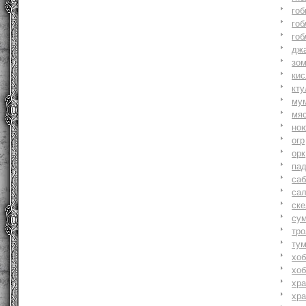
гоб
гоб
гоб
джа
зо
ки
кту
му
мя
но
огр
орк
па
саб
са
ске
су
тр
ту
хоб
хоб
хр
хр