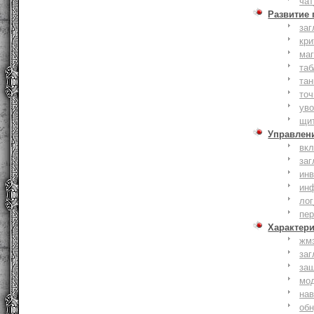
чат
Развитие
заг
кри
ма
таб
тан
точ
уво
щи
Управлен
вк
заг
инв
ин
лог
пе
Характер
жм
заг
за
мо
на
об