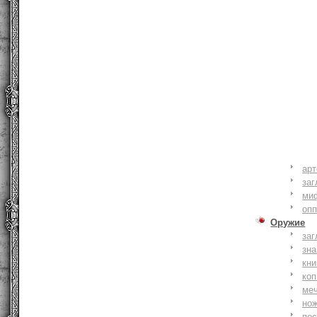
ар
заг
ми
оп
Оружие
заг
зн
кни
коп
ме
но
по