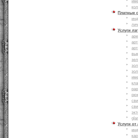
им
ко
Платные 
ин
ли
Услуги лзг
ар
ар
ар
вы
зе
зол
зо
им
кла
ра
рю
сви
сви
эк
gla
Услуги от
ин
ка