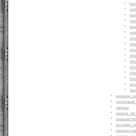
fur
gs
gs
mg
pe
saw
sh
sho
sh
sho
sh
sh
sh
sh
sh
tav
аукцион_р
групповой
законы
знаете_ли
знакомств
история_г
недопусти