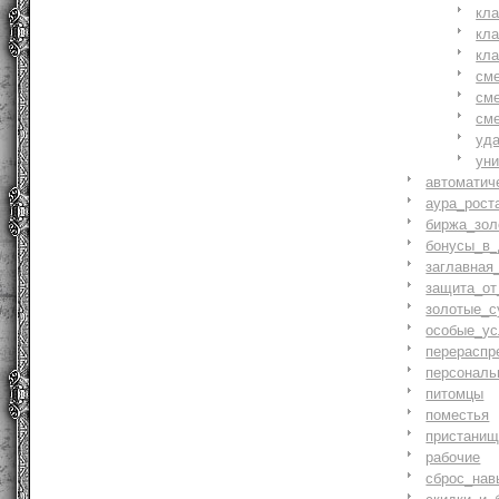
кл
кл
кл
см
см
см
уд
ун
автоматич
аура_рост
биржа_зол
бонусы_в_
заглавная
защита_от
золотые_с
особые_ус
перераспр
персональ
питомцы
поместья
пристани
рабочие
сброс_нав