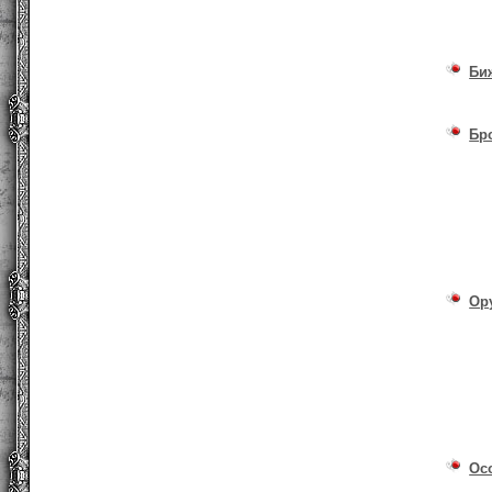
Би
Бр
Ор
Ос