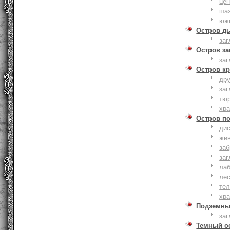
це
ша
юж
Остров д
заг
Остров з
заг
Остров к
дру
заг
тю
хр
Остров п
дис
жи
за
заг
лаб
ле
тел
хр
Подземны
заг
Темный о