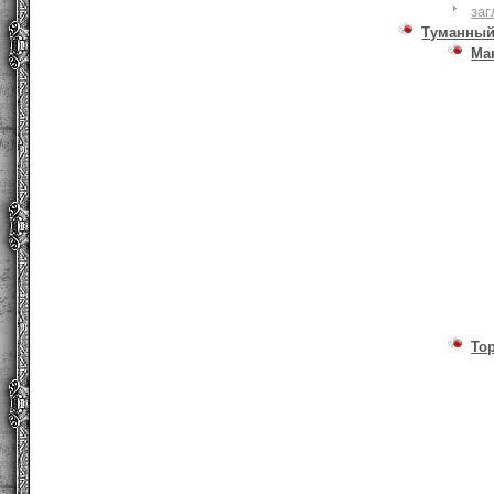
заг
Туманный
Ма
То