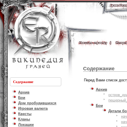
Содержание
Перед Вами список дост
Содержание
Архив
Архив
остров_др
Бои
пещерный_
Дом пробудившихся
Бои
Игровая валюта
Детали б
Квесты
на
Кланы
на
Локации