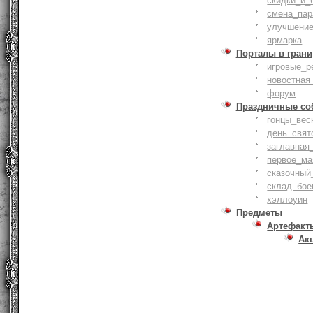
скидки_и_
смена_пар
улучшение
ярмарка
Порталы в грани
игровые_р
новостная
форум
Праздничные со
гонцы_вес
день_свят
заглавная
первое_ма
сказочный
склад_бое
хэллоуин
Предметы
Артефакт
Ак