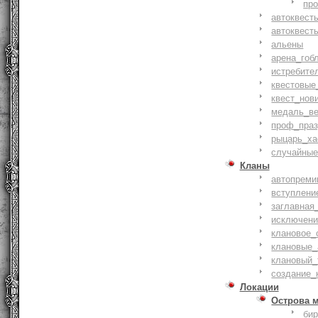
пр
автоквест
автоквест
альены
арена_гоб
истребите
квестовые
квест_нов
медаль_ве
проф_праз
рыцарь_ха
случайные
Кланы
автопреми
вступлени
заглавная
исключени
клановое_
клановые_
клановый_
создание_
Локации
Острова 
би