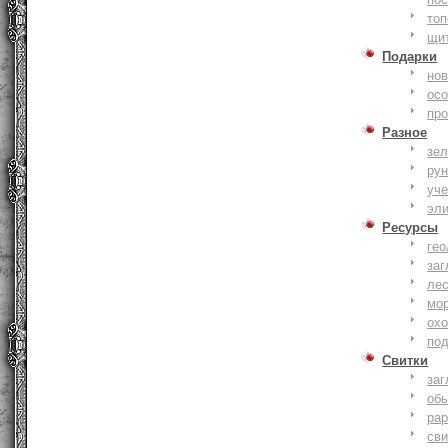
то
щи
Подарки
нов
ос
пр
Разное
зе
ру
уче
эл
Ресурсы
гео
заг
ле
мо
охо
по
Свитки
заг
об
ра
сви