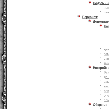
Подземны
пан
пан
Персонаж
Дополнит
Па
дне
заг
зап
ли
Настройк
без
де
заг
нас
обр
оп
сс
Общение