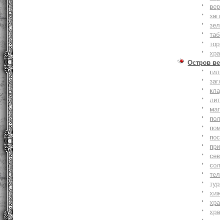
вер
заг
зе
та
тор
хр
Остров ве
ги
заг
кл
ли
ма
по
по
по
пр
се
со
тел
тур
хи
хр
хр