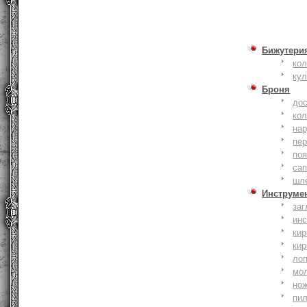
Бижутери
ко
ку
Броня
до
кол
на
пер
по
сап
шл
Инструме
заг
ин
кир
кир
ло
мо
но
пи