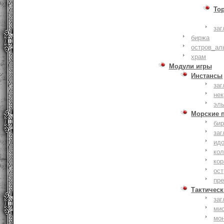
То
заг
биржа
остров_ал
храм
Модули игры
Инстансы
заг
не
эл
Морские 
би
заг
ид
ко
кор
ост
пр
Тактическ
заг
ми
мо