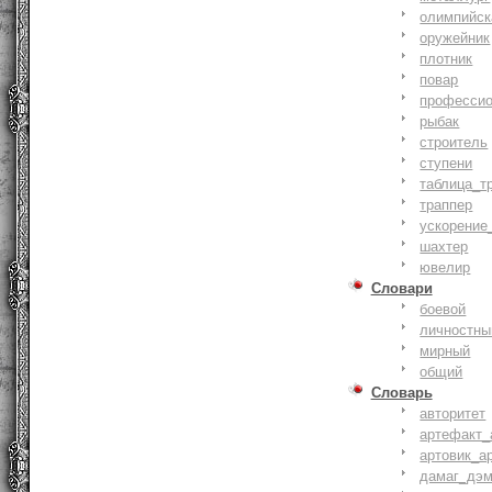
олимпийск
оружейник
плотник
повар
профессио
рыбак
строитель
ступени
таблица_т
траппер
ускорение
шахтер
ювелир
Словари
боевой
личностны
мирный
общий
Словарь
авторитет
артефакт_
артовик_а
дамаг_дэ