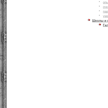
оп
очк
па
ум
Школы и 
Ги