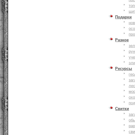
то
щи
Подарки
нов
ос
пр
Разное
зе
ру
уче
эл
Ресурсы
гео
заг
ле
мо
охо
по
Свитки
заг
об
ра
сви