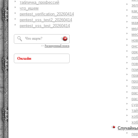
табличка_профессий
зе
что_ищем
как
pentest_verification_20260414
ле
pentest_xss_test2_20260414
ма
pentest_xss_test_20260414
ме
ме
но
онс
>>
Расширенный поиск
ор
по
Онлайн
по
по
пр
пр
пр
ра
ра
су
тай
хоб
хоб
Случайны
пе