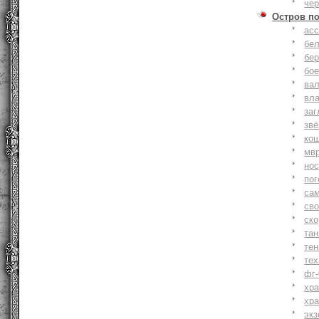
че
Остров п
ас
бе
бер
бо
ва
вл
заг
зв
ко
мв
но
по
са
св
ск
та
тен
тех
фг-
хр
хр
экз