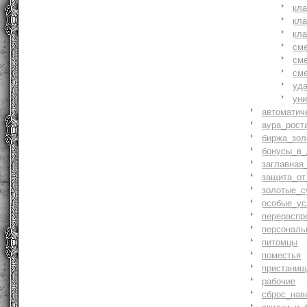
кл
кл
кл
см
см
см
уд
ун
автоматич
аура_рост
биржа_зол
бонусы_в_
заглавная
защита_от
золотые_с
особые_ус
перераспр
персональ
питомцы
поместья
пристани
рабочие
сброс_нав