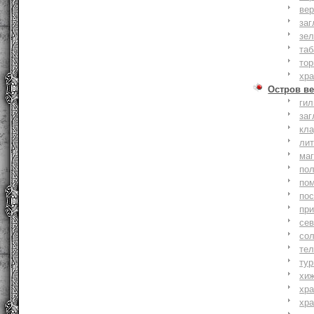
вер
заг
зе
та
тор
хр
Остров ве
ги
заг
кл
ли
ма
по
по
по
пр
се
со
тел
тур
хи
хр
хр