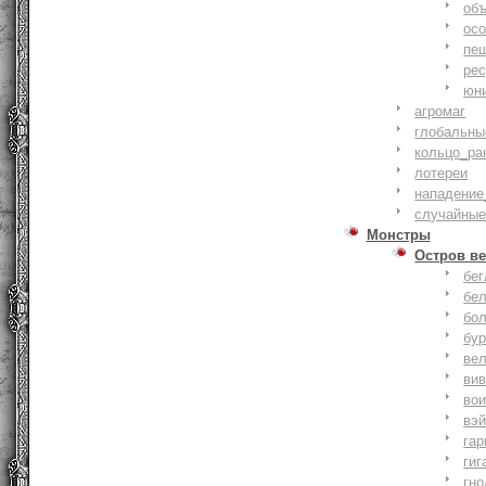
объ
осо
пе
ре
юн
агромаг
глобальны
кольцо_ра
лотереи
нападение
случайные
Монстры
Остров ве
бе
бе
бо
бу
ве
ви
во
вэ
гар
гиг
гно