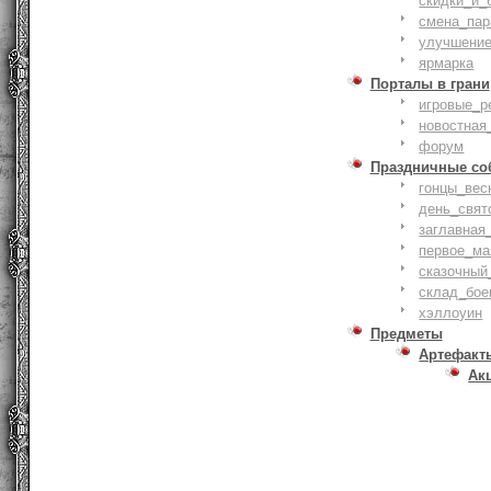
скидки_и_
смена_пар
улучшение
ярмарка
Порталы в грани
игровые_р
новостная
форум
Праздничные со
гонцы_вес
день_свят
заглавная
первое_ма
сказочный
склад_бое
хэллоуин
Предметы
Артефакт
Ак