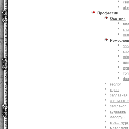
сви
gla
Профессии
Охотник
ви
кни
об
Ремеслен
заг
кир
об
пи
су
то
фа
геолог
жрец
заглавная
заклинате
землекоп
кудесник
лесоруб
металлург
металлург