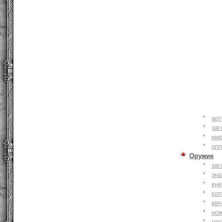
ар
заг
ми
оп
Оружие
заг
зн
кни
коп
ме
но
по