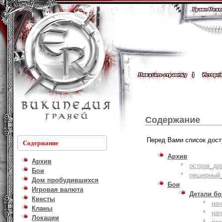
Содержание
Перед Вами список дост
Содержание
Архив
Архив
остров_др
Бои
пещерный_
Дом пробудившихся
Бои
Игровая валюта
Детали б
Квесты
на
Кланы
на
Локации