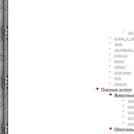
заг
атака_и_з
брак
заглавная
классы
меню
обмен
описание
псж
развод
Платные услуги
Животны
бое
ез
зло
зо
ин
Обручаль