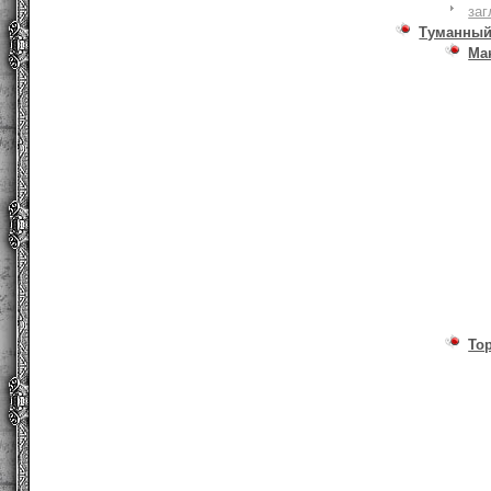
заг
Туманный
Ма
То