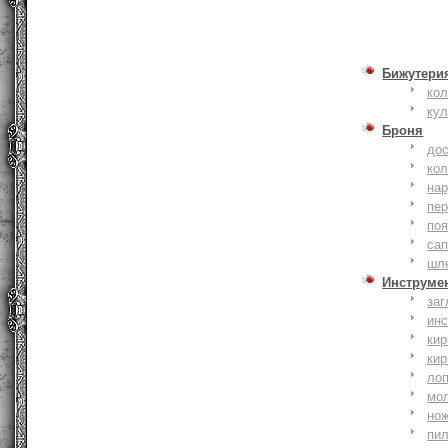
Бижутери
ко
ку
Броня
до
кол
на
пер
по
сап
шл
Инструме
заг
ин
кир
кир
ло
мо
но
пи