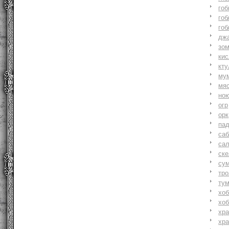
гоб
гоб
гоб
джа
зо
ки
кту
му
мя
но
огр
орк
па
саб
са
ске
су
тр
ту
хоб
хоб
хр
хр