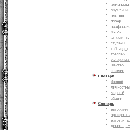
олимпийск
оружейник
плотник
повар
профессио
рыбак
строитель
ступени
таблица_т
траппер
ускорение
шахтер
ювелир
Словари
боевой
личностны
мирный
общий
Словарь
авторитет
артефакт_
артовик_а
дамаг_дэ