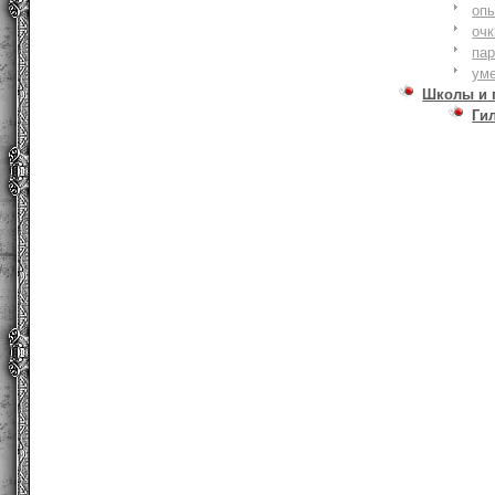
оп
очк
па
ум
Школы и 
Ги