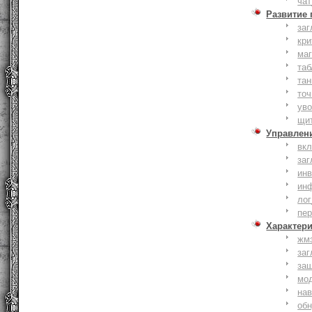
чат
Развитие
заг
кри
ма
таб
тан
точ
уво
щи
Управлен
вк
заг
инв
ин
лог
пе
Характер
жм
заг
за
мо
на
об