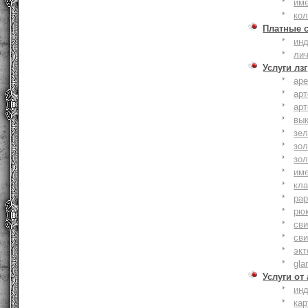
им
ко
Платные 
ин
ли
Услуги лзг
ар
ар
ар
вы
зе
зол
зо
им
кла
ра
рю
сви
сви
эк
gla
Услуги от
ин
ка