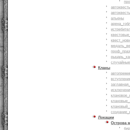
пр
автоквест
автоквест
альены
арена_гоб
истребите
квестовые
квест_нов
медаль_ве
проф_праз
рыцарь_ха
случайные
Кланы
автопреми
вступлени
заглавная
исключени
клановое_
клановые_
клановый_
создание_
Локации
Острова 
би