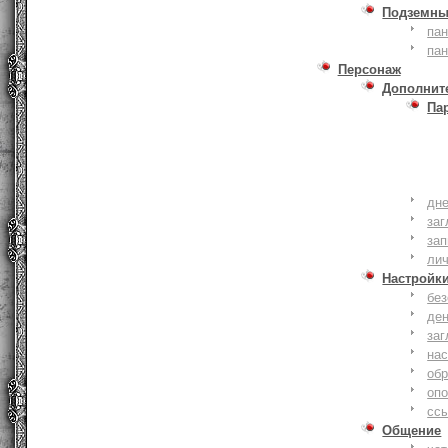
Подземны
пан
пан
Персонаж
Дополнит
Па
дне
заг
зап
ли
Настройк
без
де
заг
нас
обр
оп
сс
Общение