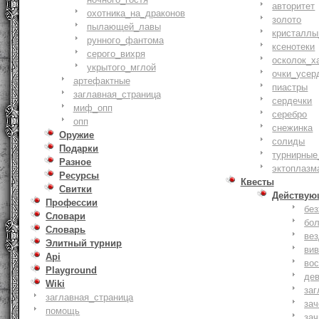
авторитет
охотника_на_драконов
золото
пылающей_лавы
кристаллы
рунного_фантома
ксенотеки
серого_вихря
осколок_х
укрытого_мглой
очки_усер
артефактные
пиастры
заглавная_страница
сердечки
миф_опп
серебро
опп
снежинка
Оружие
солиды
Подарки
турнирные
Разное
эктоплазм
Ресурсы
Квесты
Свитки
Действую
Профессии
бе
Словари
бо
Словарь
ве
Элитный турнир
ви
Api
вос
Playground
де
Wiki
заг
заглавная_страница
за
помощь
зач