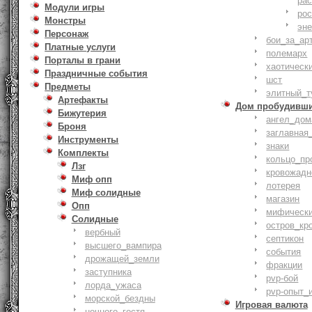
ра
Модули игры
ро
Монстры
эн
Персонаж
бои_за_ар
Платные услуги
полемарх
Порталы в грани
хаотическ
Праздничные события
шст
Предметы
элитный_т
Артефакты
Дом пробудивш
Бижутерия
ангел_дом
Броня
заглавная
Инструменты
знаки
Комплекты
кольцо_пр
Лзг
кровожадн
Миф опп
лотерея
Миф солидные
магазин
Опп
мифическ
Солидные
остров_кр
вербный
септикон
высшего_вампира
события
дрожащей_земли
фракции
заступника
pvp-бой
лорда_ужаса
pvp-опыт_
морской_бездны
Игровая валюта
ночного_гостя