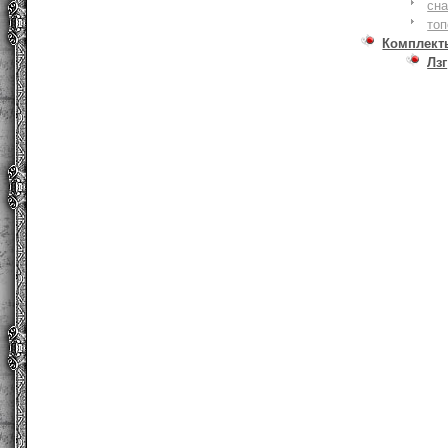
сна
то
Комплект
Лзг