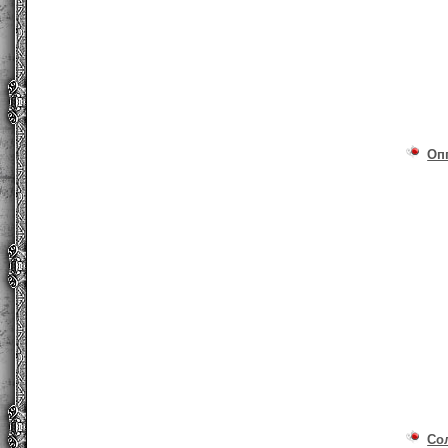
Оп
Со