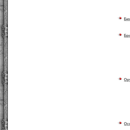
Би
Бр
Ор
Ос