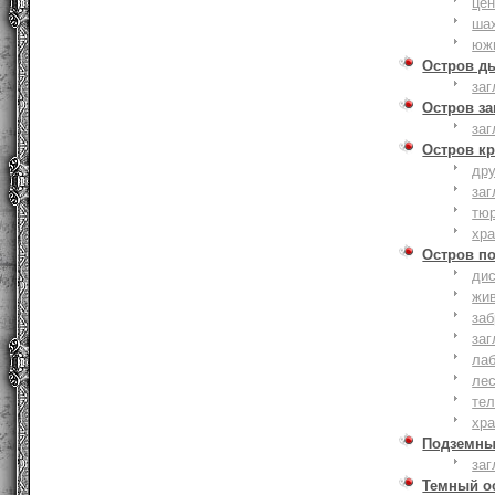
це
ша
юж
Остров д
заг
Остров з
заг
Остров к
дру
заг
тю
хр
Остров п
дис
жи
за
заг
лаб
ле
тел
хр
Подземны
заг
Темный о