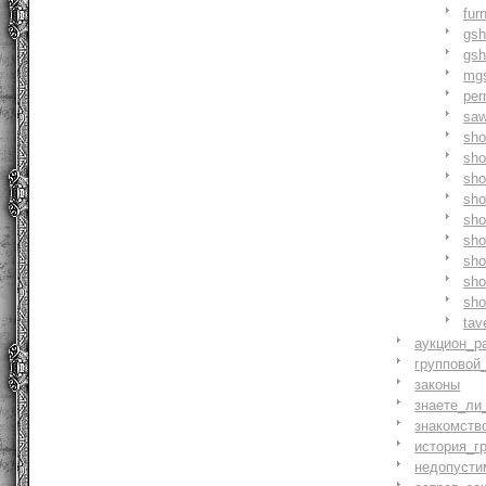
fur
gs
gs
mg
pe
saw
sh
sho
sh
sho
sh
sh
sh
sh
sh
tav
аукцион_р
групповой
законы
знаете_ли
знакомств
история_г
недопусти