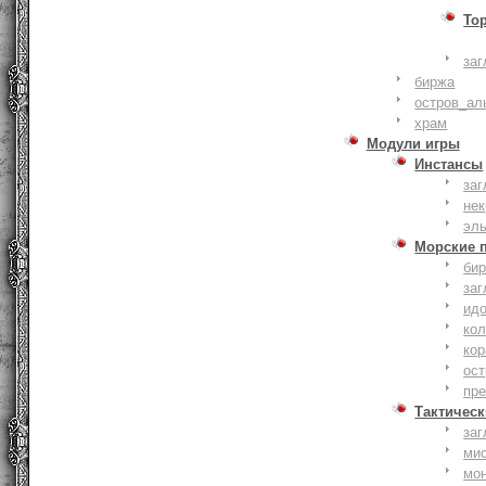
То
заг
биржа
остров_ал
храм
Модули игры
Инстансы
заг
не
эл
Морские 
би
заг
ид
ко
кор
ост
пр
Тактическ
заг
ми
мо