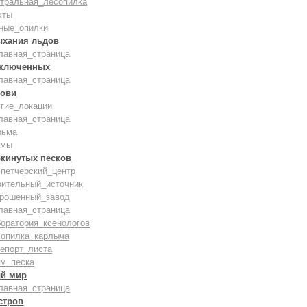
нтральная_лесопилка
хты
ные_опилки
ыхания льдов
лавная_страница
аключенных
лавная_страница
рови
гие_локации
лавная_страница
рьма
амы
окинутых песков
петчерский_центр
вительный_источник
брошенный_завод
лавная_страница
оратория_ксенологов
сопилка_карлыча
епорт_листа
ам_песка
й мир
лавная_страница
стров