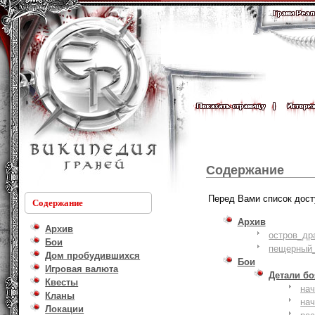
Содержание
Перед Вами список дост
Содержание
Архив
Архив
остров_др
Бои
пещерный_
Дом пробудившихся
Бои
Игровая валюта
Детали б
Квесты
на
Кланы
на
Локации