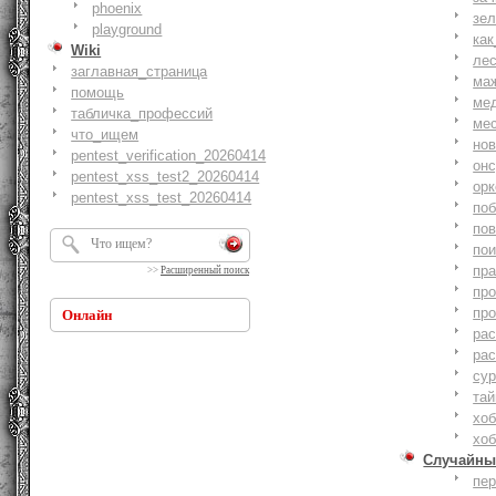
phoenix
зе
playground
как
Wiki
ле
заглавная_страница
ма
помощь
ме
табличка_профессий
ме
что_ищем
но
pentest_verification_20260414
онс
pentest_xss_test2_20260414
ор
pentest_xss_test_20260414
по
по
по
пр
>>
Расширенный поиск
пр
пр
Онлайн
ра
ра
су
тай
хоб
хоб
Случайны
пе