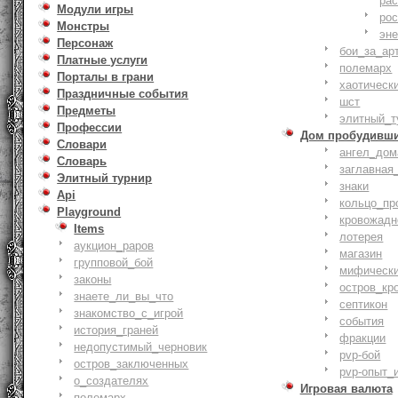
ра
Модули игры
ро
Монстры
эн
Персонаж
бои_за_ар
Платные услуги
полемарх
Порталы в грани
хаотическ
Праздничные события
шст
Предметы
элитный_т
Профессии
Дом пробудивш
Словари
ангел_дом
Словарь
заглавная
Элитный турнир
знаки
Api
кольцо_пр
Playground
кровожадн
Items
лотерея
аукцион_раров
магазин
групповой_бой
мифическ
законы
остров_кр
знаете_ли_вы_что
септикон
знакомство_с_игрой
события
история_граней
фракции
недопустимый_черновик
pvp-бой
остров_заключенных
pvp-опыт_
о_создателях
Игровая валюта
полемарх