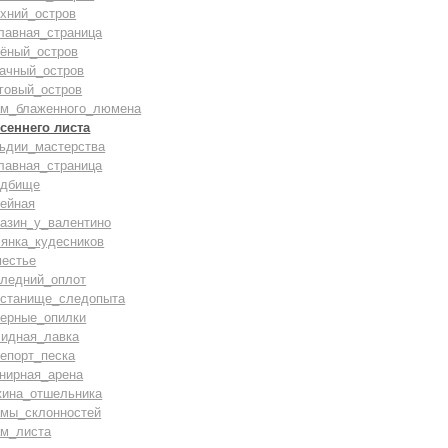
хний_остров
лавная_страница
лёный_остров
бачный_остров
говый_остров
ам_блаженного_люмена
сеннего листа
льдии_мастерства
лавная_страница
адбище
тейная
газин_у_валентино
лянка_кудесников
местье
следний_оплот
истанище_следопыта
верные_опилки
лидная_лавка
епорт_песка
нирная_арена
жина_отшельника
амы_склонностей
ам_листа