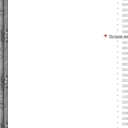
вер
заг
зе
та
тор
хр
Остров ве
ги
заг
кл
ли
ма
по
по
по
пр
се
со
тел
тур
хи
хр
хр