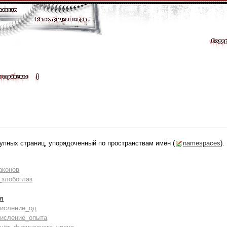
упных страниц, упорядоченный по пространствам имён (
namespaces
).
аконов
злобоглаз
оя
числение_од
числение_опыта