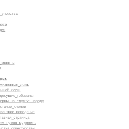
_упорства
аоса
дия
_монеты
а
щие
зжизненная_ложь
льшой_борщ
здесущие_гобиваны
верны_на_службе_народу
стание_клонов
виантное_поведение
лавная_страница
чем_нужна_мудрость
истка_окрестностей