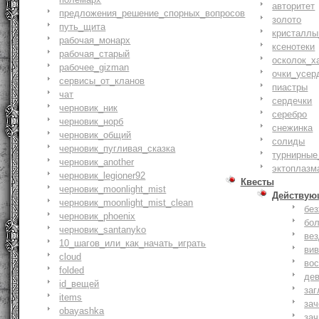
авторитет
предложения_решение_спорных_вопросов
золото
путь_щита
кристаллы
рабочая_монарх
ксенотеки
рабочая_старый
осколок_х
рабочее_gizman
очки_усер
сервисы_от_кланов
пиастры
чат
сердечки
черновик_ник
серебро
черновик_норб
снежинка
черновик_общий
солиды
черновик_пугливая_сказка
турнирные
черновик_another
эктоплазм
черновик_legioner92
Квесты
черновик_moonlight_mist
Действую
черновик_moonlight_mist_clean
бе
черновик_phoenix
бо
черновик_santanyko
ве
10_шагов_или_как_начать_играть
ви
cloud
вос
folded
де
id_вещей
заг
items
за
obayashka
зач