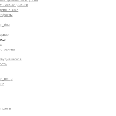
счёт_физического_урона
ст_боевых_умений
ергия_в_бою
тефакты
ие_бои
урнир
ихся
а
_страница
обудившегося
ость
ие_вещи
ови
и_ранги