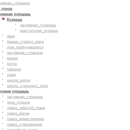
лавная_страница
 город
нежная площадь
Кузница
заглавная_страница
кристальная_кузница
банк
башня_старого_мага
дом_пробудившихся
заглавная_страница
мэрия
почта
таверна
храм
школа_магии
школа_стального_тела
рговая площадь
заглавная_страница
зона_отдыха
лавка_забытой_грани
лавка_магии
лавка_ремесленника
лавка_старьевщика
оружейная_лавка