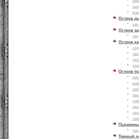
це
ша
юж
Остров д
заг
Остров з
заг
Остров к
дру
заг
тю
хр
Остров п
дис
жи
за
заг
лаб
ле
тел
хр
Подземны
заг
Темный о