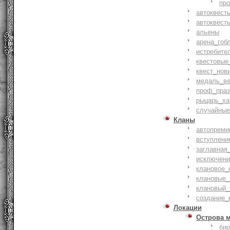
пр
автоквест
автоквест
альены
арена_гоб
истребите
квестовые
квест_нов
медаль_ве
проф_праз
рыцарь_ха
случайные
Кланы
автопреми
вступлени
заглавная
исключени
клановое_
клановые_
клановый_
создание_
Локации
Острова 
би