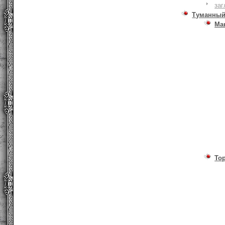
заг
Туманный
Ма
То