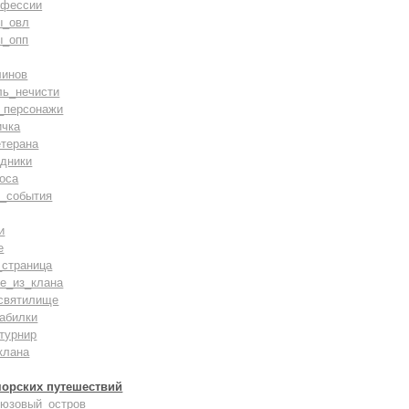
офессии
ы_овл
ы_опп
линов
ль_нечисти
_персонажи
ичка
терана
дники
оса
_события
и
е
_страница
е_из_клана
святилище
абилки
турнир
клана
морских путешествий
рюзовый_остров