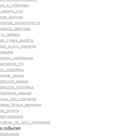
лья_и_эликсиры
_варить_суп
сная_ратуша
жорные_неприятности
дальон_амилазы
сть_рыбака
вая_сумка_крофта
даг_и_его_скелеты
комания
бедить_чемпионов
вылазили_тут
иск_сокровищ
аздник_весны
офессия_жреца
офессия_плотника
спредели_навыки
ссказ_про_торговлю
ровые_бурые_медведи
на_золота
бит-воришка
гоблин_не_друг_лепрекону
е события
ремещение