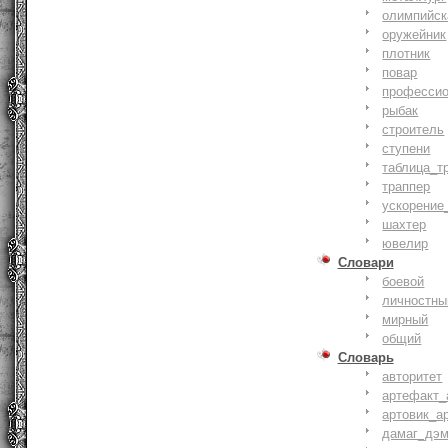
олимпийск
оружейник
плотник
повар
профессио
рыбак
строитель
ступени
таблица_т
траппер
ускорение
шахтер
ювелир
Словари
боевой
личностны
мирный
общий
Словарь
авторитет
артефакт_
артовик_а
дамаг_дэ