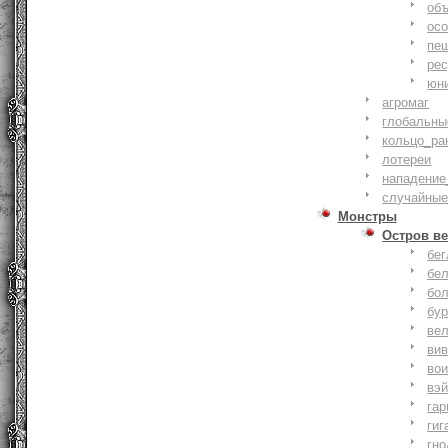
объ
осо
пе
ре
юн
агромаг
глобальны
кольцо_ра
лотереи
нападение
случайные
Монстры
Остров ве
бе
бе
бо
бу
ве
ви
во
вэ
гар
гиг
гно