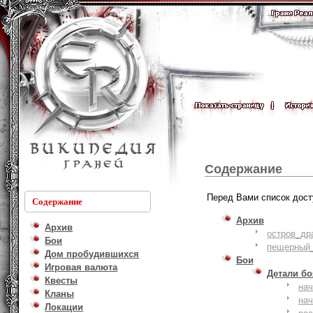
Содержание
Перед Вами список дост
Содержание
Архив
Архив
остров_др
Бои
пещерный_
Дом пробудившихся
Бои
Игровая валюта
Детали б
Квесты
на
Кланы
на
Локации