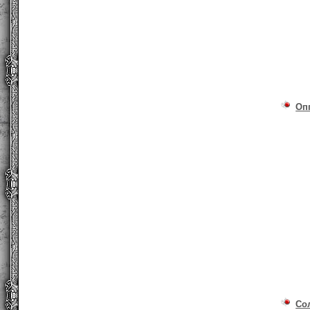
Оп
Со