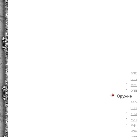
ар
заг
ми
оп
Оружие
заг
зн
кни
коп
ме
но
по