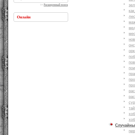
зе
>>
Расширенный поиск
как
ле
Онлайн
ма
ме
ме
но
онс
ор
по
по
по
пр
пр
пр
ра
ра
су
тай
хоб
хоб
Случайны
пе