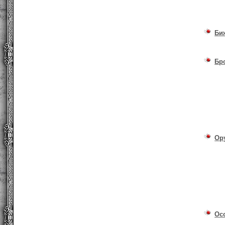
Би
Бр
Ор
Ос