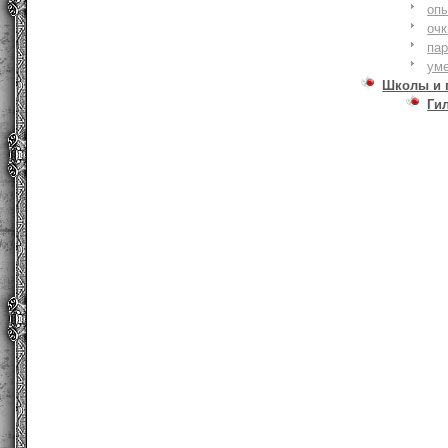
оп
очк
па
ум
Школы и 
Ги