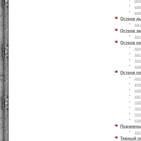
це
ша
юж
Остров д
заг
Остров з
заг
Остров к
дру
заг
тю
хр
Остров п
дис
жи
за
заг
лаб
ле
тел
хр
Подземны
заг
Темный о