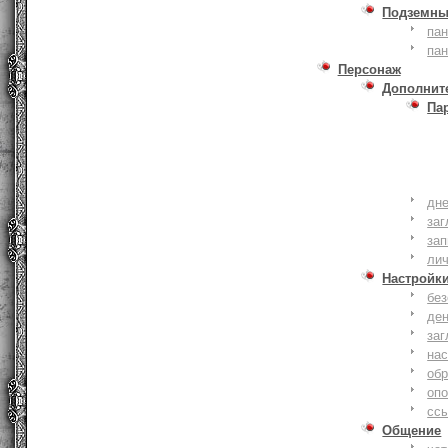
Подземны
пан
пан
Персонаж
Дополнит
Па
дне
заг
зап
ли
Настройк
без
де
заг
нас
обр
оп
сс
Общение