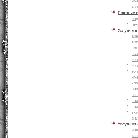
им
ко
Платные 
ин
ли
Услуги лзг
ар
ар
ар
вы
зе
зол
зо
им
кла
ра
рю
сви
сви
эк
gla
Услуги от
ин
ка