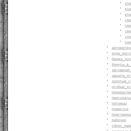
кл
кл
кл
см
см
см
уд
ун
автоматич
аура_рост
биржа_зол
бонусы_в_
заглавная
защита_от
золотые_с
особые_ус
перераспр
персональ
питомцы
поместья
пристани
рабочие
сброс_нав