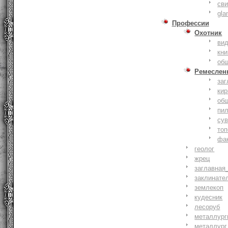
сви
gla
Профессии
Охотник
ви
кни
об
Ремеслен
заг
кир
об
пи
су
то
фа
геолог
жрец
заглавная
заклинате
землекоп
кудесник
лесоруб
металлург
металлург