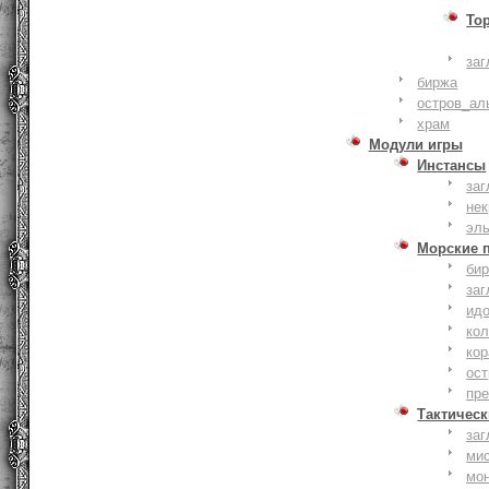
То
заг
биржа
остров_ал
храм
Модули игры
Инстансы
заг
не
эл
Морские 
би
заг
ид
ко
кор
ост
пр
Тактическ
заг
ми
мо