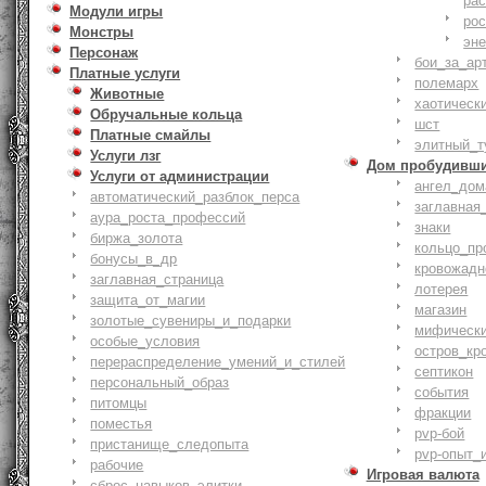
ра
Модули игры
ро
Монстры
эн
Персонаж
бои_за_ар
Платные услуги
полемарх
Животные
хаотическ
Обручальные кольца
шст
Платные смайлы
элитный_т
Услуги лзг
Дом пробудивш
Услуги от администрации
ангел_дом
автоматический_разблок_перса
заглавная
аура_роста_профессий
знаки
биржа_золота
кольцо_пр
бонусы_в_др
кровожадн
заглавная_страница
лотерея
защита_от_магии
магазин
золотые_сувениры_и_подарки
мифическ
особые_условия
остров_кр
перераспределение_умений_и_стилей
септикон
персональный_образ
события
питомцы
фракции
поместья
pvp-бой
пристанище_следопыта
pvp-опыт_
рабочие
Игровая валюта
сброс_навыков_элитки