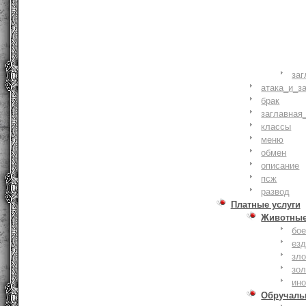
заг
атака_и_з
брак
заглавная
классы
меню
обмен
описание
псж
развод
Платные услуги
Животны
бое
ез
зло
зо
ин
Обручаль