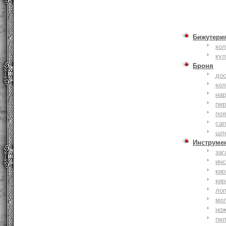
Бижутери
ко
ку
Броня
до
кол
на
пер
по
сап
шл
Инструме
заг
ин
кир
кир
ло
мо
но
пи