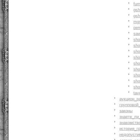
fur
gs
gs
mg
pe
saw
sh
sho
sh
sho
sh
sh
sh
sh
sh
tav
аукцион_р
групповой
законы
знаете_ли
знакомств
история_г
недопусти