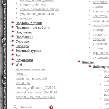
авторитет
скидки_и_бонусы
золото
смена_параметров_мирки
кристаллы
улучшение_артефактов
ксенотеки
ярмарка
осколок_х
Порталы в грани
очки_усер
Праздничные события
пиастры
Предметы
сердечки
Профессии
серебро
Словари
снежинка
Словарь
солиды
Элитный турнир
турнирные
Api
эктоплазм
Playground
Квесты
Wiki
Действую
заглавная_страница
бе
помощь
бо
табличка_профессий
ве
что_ищем
ви
pentest_verification_20260414
вос
pentest_xss_test2_20260414
де
pentest_xss_test_20260414
заг
за
зач