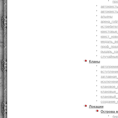
пр
автоквест
автоквест
альены
арена_гоб
истребите
квестовые
квест_нов
медаль_ве
проф_праз
рыцарь_ха
случайные
Кланы
автопреми
вступлени
заглавная
исключени
клановое_
клановые_
клановый_
создание_
Локации
Острова 
би