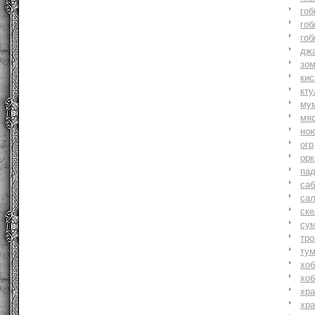
гоб
гоб
гоб
джа
зо
ки
кту
му
мя
но
огр
орк
па
саб
са
ске
су
тр
ту
хоб
хоб
хр
хр