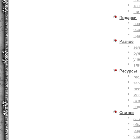
то
щи
Подарки
нов
ос
пр
Разное
зе
ру
уче
эл
Ресурсы
гео
заг
ле
мо
охо
по
Свитки
заг
об
ра
сви