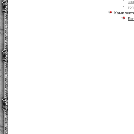
сна
то
Комплект
Лзг