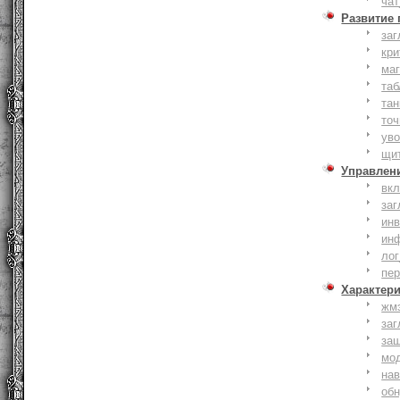
чат
Развитие
заг
кри
ма
таб
тан
точ
уво
щи
Управлен
вк
заг
инв
ин
лог
пе
Характер
жм
заг
за
мо
на
об