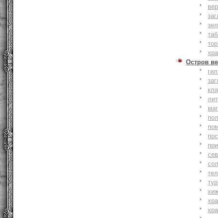
вер
заг
зе
та
тор
хр
Остров ве
ги
заг
кл
ли
ма
по
по
по
пр
се
со
тел
тур
хи
хр
хр