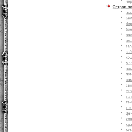
че
Остров п
ас
бе
бер
бо
ва
вл
заг
зв
ко
мв
но
по
са
св
ск
та
тен
тех
фг-
хр
хр
экз