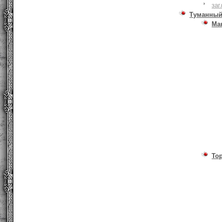
заг
Туманный
Ма
То