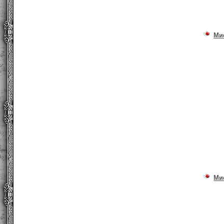
Ми
Ми