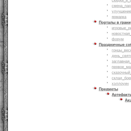
скидки_и_
смена_пар
улучшение
ярмарка
Порталы в грани
игровые_р
новостная
форум
Праздничные со
гонцы_вес
день_свят
заглавная
первое_ма
сказочный
склад_бое
хэллоуин
Предметы
Артефакт
Ак