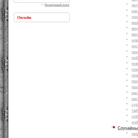
зе
>>
Расширенный поиск
как
ле
Онлайн
ма
ме
ме
но
онс
ор
по
по
по
пр
пр
пр
ра
ра
су
тай
хоб
хоб
Случайны
пе