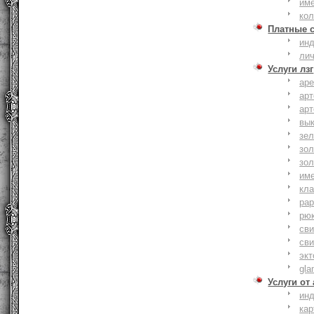
им
ко
Платные 
ин
ли
Услуги лзг
ар
ар
ар
вы
зе
зол
зо
им
кла
ра
рю
сви
сви
эк
gla
Услуги от
ин
ка