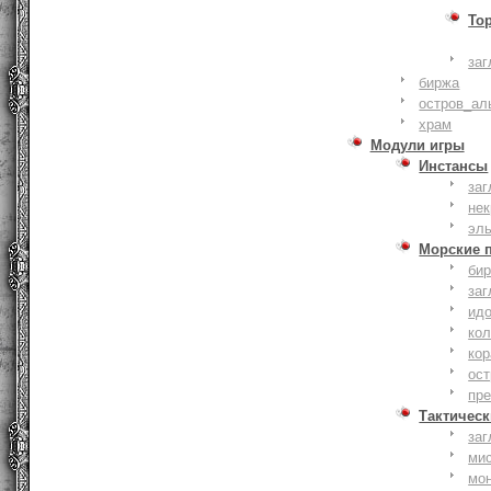
То
заг
биржа
остров_ал
храм
Модули игры
Инстансы
заг
не
эл
Морские 
би
заг
ид
ко
кор
ост
пр
Тактическ
заг
ми
мо