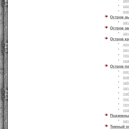
це
ша
юж
Остров д
заг
Остров з
заг
Остров к
дру
заг
тю
хр
Остров п
дис
жи
за
заг
лаб
ле
тел
хр
Подземны
заг
Темный о