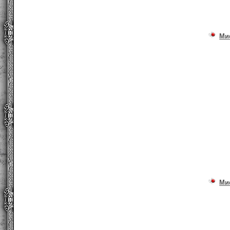
Ми
Ми