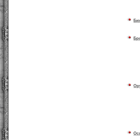
Би
Бр
Ор
Ос