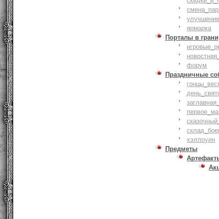
скидки_и_
смена_пар
улучшение
ярмарка
Порталы в грани
игровые_р
новостная
форум
Праздничные со
гонцы_вес
день_свят
заглавная
первое_ма
сказочный
склад_бое
хэллоуин
Предметы
Артефакт
Ак