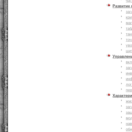
чат
Развитие
заг
кри
ма
таб
тан
точ
уво
щи
Управлен
вк
заг
инв
ин
лог
пе
Характер
жм
заг
за
мо
на
об