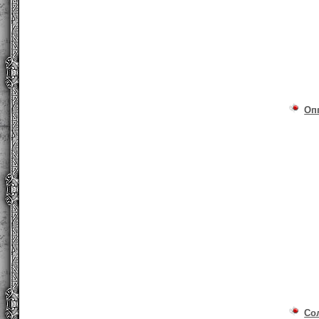
Оп
Со