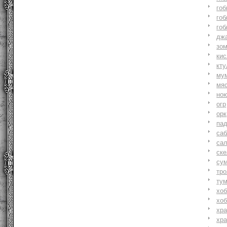
гоб
гоб
гоб
джа
зо
ки
кту
му
мя
но
огр
орк
па
саб
са
ске
су
тр
ту
хоб
хоб
хр
хр