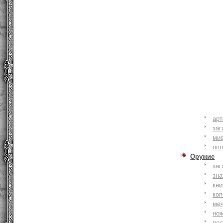
ар
заг
ми
оп
Оружие
заг
зн
кни
коп
ме
но
по