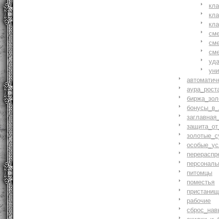
кл
кл
кл
см
см
см
уд
ун
автоматич
аура_рост
биржа_зол
бонусы_в_
заглавная
защита_от
золотые_с
особые_ус
перераспр
персональ
питомцы
поместья
пристани
рабочие
сброс_нав