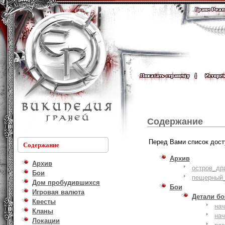
Содержание
Перед Вами список дост
Содержание
Архив
Архив
остров_др
Бои
пещерный_
Дом пробудившихся
Бои
Игровая валюта
Детали б
Квесты
на
Кланы
на
Локации