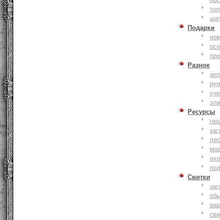
то
щи
Подарки
нов
ос
пр
Разное
зе
ру
уче
эл
Ресурсы
гео
заг
ле
мо
охо
по
Свитки
заг
об
ра
сви