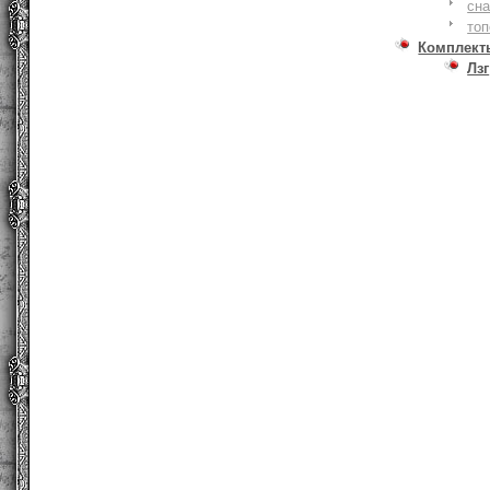
сна
то
Комплект
Лзг