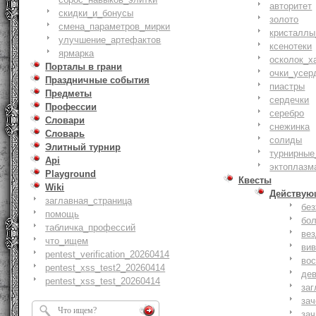
авторитет
скидки_и_бонусы
золото
смена_параметров_мирки
кристаллы
улучшение_артефактов
ксенотеки
ярмарка
осколок_х
Порталы в грани
очки_усер
Праздничные события
пиастры
Предметы
сердечки
Профессии
серебро
Словари
снежинка
Словарь
солиды
Элитный турнир
турнирные
Api
эктоплазм
Playground
Квесты
Wiki
Действую
заглавная_страница
бе
помощь
бо
табличка_профессий
ве
что_ищем
ви
pentest_verification_20260414
вос
pentest_xss_test2_20260414
де
pentest_xss_test_20260414
заг
за
зач