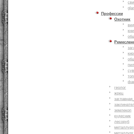
сви
gla
Профессии
Охотник
ви
кни
об
Ремеслен
заг
кир
об
пи
су
то
фа
геолог
жрец
заглавная
заклинате
землекоп
кудесник
лесоруб
металлург
металлург