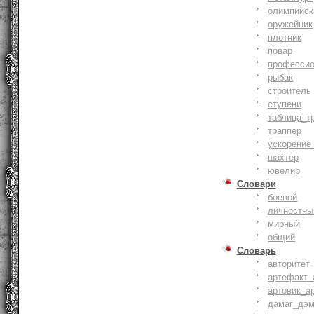
олимпийск
оружейник
плотник
повар
профессио
рыбак
строитель
ступени
таблица_т
траппер
ускорение
шахтер
ювелир
Словари
боевой
личностны
мирный
общий
Словарь
авторитет
артефакт_
артовик_а
дамаг_дэ