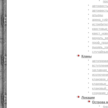
пр
автоквест
автоквест
альены
арена_гоб
истребите
квестовые
квест_нов
медаль_ве
проф_праз
рыцарь_ха
случайные
Кланы
автопреми
вступлени
заглавная
исключени
клановое_
клановые_
клановый_
создание_
Локации
Острова 
би