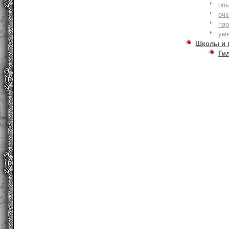
оп
очк
па
ум
Школы и 
Ги