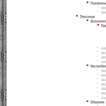
Подземны
пан
пан
Персонаж
Дополнит
Па
дне
заг
зап
ли
Настройк
без
де
заг
нас
обр
оп
сс
Общение