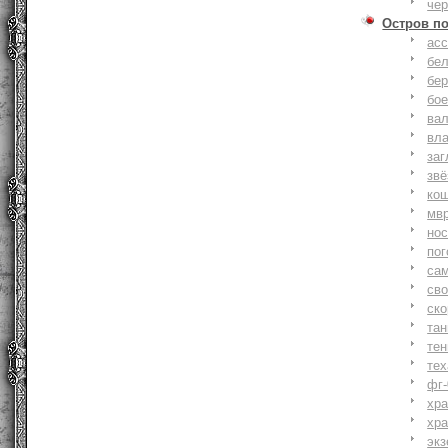
че
Остров п
ас
бе
бер
бо
ва
вл
заг
зв
ко
мв
но
по
са
св
ск
та
тен
тех
фг-
хр
хр
экз