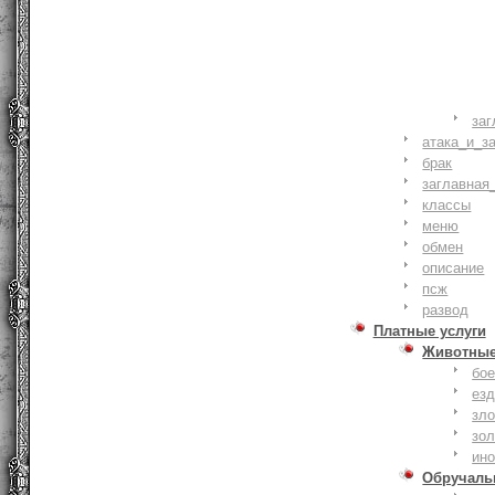
заг
атака_и_з
брак
заглавная
классы
меню
обмен
описание
псж
развод
Платные услуги
Животны
бое
ез
зло
зо
ин
Обручаль