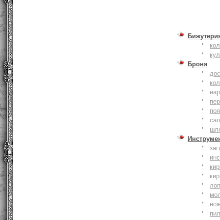
Бижутери
ко
ку
Броня
до
кол
на
пер
по
сап
шл
Инструме
заг
ин
кир
кир
ло
мо
но
пи