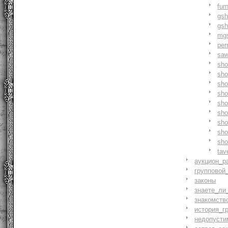
fur
gs
gs
mg
pe
saw
sh
sho
sh
sho
sh
sh
sh
sh
sh
tav
аукцион_р
групповой
законы
знаете_ли
знакомств
история_г
недопусти