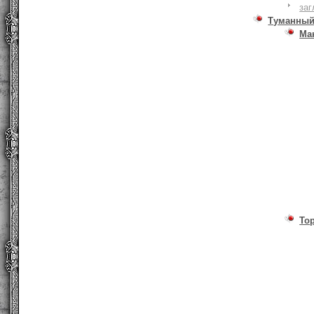
заг
Туманный
Ма
То