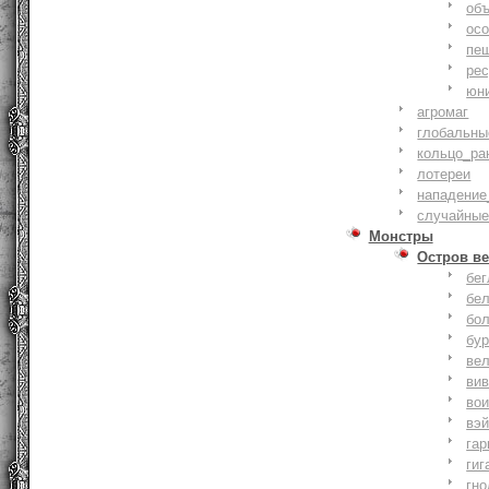
объ
осо
пе
ре
юн
агромаг
глобальны
кольцо_ра
лотереи
нападение
случайные
Монстры
Остров ве
бе
бе
бо
бу
ве
ви
во
вэ
гар
гиг
гно