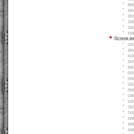
вер
заг
зе
та
тор
хр
Остров ве
ги
заг
кл
ли
ма
по
по
по
пр
се
со
тел
тур
хи
хр
хр